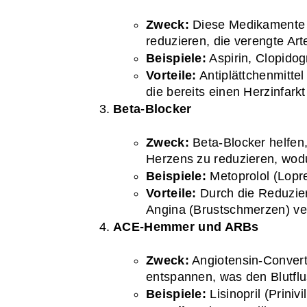
Zweck:
 Diese Medikamente he
reduzieren, die verengte Art
Beispiele:
 Aspirin, Clopidogr
Vorteile:
 Antiplättchenmitte
die bereits einen Herzinfarkt
Beta-Blocker
Zweck:
 Beta-Blocker helfen
Herzens zu reduzieren, wodur
Beispiele:
 Metoprolol (Lopr
Vorteile:
 Durch die Reduzie
Angina (Brustschmerzen) ver
ACE-Hemmer und ARBs
Zweck:
 Angiotensin-Conver
entspannen, was den Blutflus
Beispiele:
 Lisinopril (Priniv