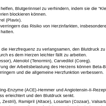
lfen, Blutgerinnsel zu verhindern, indem sie die "Klebr
erien blockieren können.
el (Plavix).
l verringern das Risiko von Herzinfarkten, insbesonder
 hatten.
, die Herzfrequenz zu verlangsamen, den Blutdruck zu
ch es dem Herzen leichter fällt zu arbeiten.
essor), Atenolol (Tenormin), Carvedilol (Coreg).
rung der Arbeitsbelastung des Herzens können Beta-Bl
ringern und die allgemeine Herzfunktion verbessern.
ting-Enzyme (ACE)-Hemmer und Angiotensin-II-Rezepto
s erleichtert und den Blutdruck senkt.
il, Zestril), Ramipril (Altace), Losartan (Cozaar), Valsar