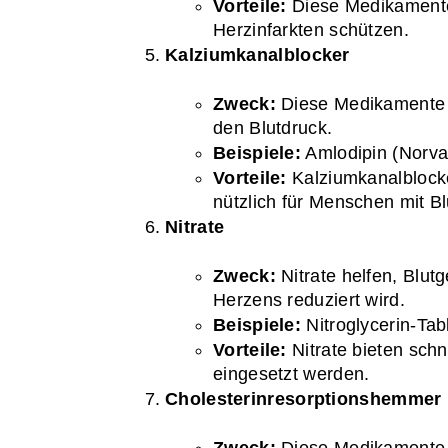
Vorteile:
 Diese Medikamente
Herzinfarkten schützen.
Kalziumkanalblocker
Zweck:
 Diese Medikamente 
den Blutdruck.
Beispiele:
 Amlodipin (Norva
Vorteile:
 Kalziumkanalblock
nützlich für Menschen mit 
Nitrate
Zweck:
 Nitrate helfen, Blut
Herzens reduziert wird.
Beispiele:
 Nitroglycerin-Tab
Vorteile:
 Nitrate bieten sc
eingesetzt werden.
Cholesterinresorptionshemmer
Zweck:
 Diese Medikamente 