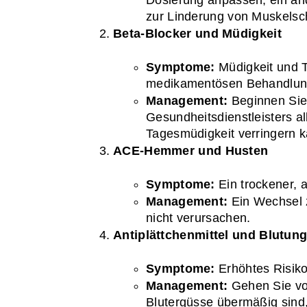
Dosierung anpassen, ein an
zur Linderung von Muskelsc
Beta-Blocker und Müdigkeit
Symptome:
 Müdigkeit und 
medikamentösen Behandlun
Management:
 Beginnen Sie 
Gesundheitsdienstleisters a
Tagesmüdigkeit verringern k
ACE-Hemmer und Husten
Symptome:
 Ein trockener,
Management:
 Ein Wechsel
nicht verursachen.
Antiplättchenmittel und Blutun
Symptome:
 Erhöhtes Risik
Management:
 Gehen Sie vo
Blutergüsse übermäßig sind, 