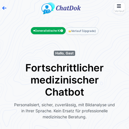
Verlauf
Neuen Chat starten
Generalistische KI
Verlauf (Upgrade)
KI-Fachbereich wählen
Hallo, Gast
Fortschrittlicher
medizinischer
Chatbot
Personalisiert, sicher, zuverlässig, mit Bildanalyse und
in Ihrer Sprache. Kein Ersatz für professionelle
medizinische Beratung.