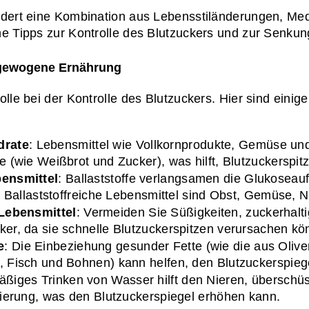
ordert eine Kombination aus Lebensstiländerungen, M
e Tipps zur Kontrolle des Blutzuckers und zur Senkung
usgewogene Ernährung
lle bei der Kontrolle des Blutzuckers. Hier sind einige
drate
: Lebensmittel wie Vollkornprodukte, Gemüse un
e (wie Weißbrot und Zucker), was hilft, Blutzuckerspit
bensmittel
: Ballaststoffe verlangsamen die Glukoseau
n. Ballaststoffreiche Lebensmittel sind Obst, Gemüse,
Lebensmittel
: Vermeiden Sie Süßigkeiten, zuckerhalti
ker, da sie schnelle Blutzuckerspitzen verursachen kö
e
: Die Einbeziehung gesunder Fette (wie die aus Oliv
 Fisch und Bohnen) kann helfen, den Blutzuckerspiegel
äßiges Trinken von Wasser hilft den Nieren, überschü
rierung, was den Blutzuckerspiegel erhöhen kann.